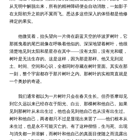
从无明中解脱出来，所有的精神障碍便会自动消散，一如影子
在太阳初升之前的不翼而飞。悉达多这些深入的体悟都是他修
禅定的果实。
他微笑着，抬头望向一片倚在蔚蓝天空的毕波罗树叶，它
那摇曳着的尾巴就像在呼唤着他似的。深深地望着树叶，他很
清楚地见到太阳和星星存在其中——没有太阳，没有光和暖，
树叶是无法生存的。这是这样，因为那是那样。他又见到泥
土、时间、空间和心识，全都同时存藏在树叶里面。其实在那
一刻，整个宇宙都存于那片树叶之内。那树叶的实相简直就是
一个奥妙的奇迹。
我们通常都以为一片树叶只会在春天生长。但乔答摩却见
到它久远以来已经存在于阳光、白云、那棵树和他自己。如果
见到那树叶从未出生过，他也会见到他自己也从没有出生过。
树叶和他自己，两者都只不过是显现出来罢了——他们根本从
未生过，也是永不可能灭亡的。有了这种彻悟，生与死、出现
与消失都一并溶解，而树叶和他自己的真面目便随之而流露出