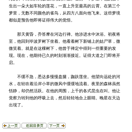
生出一朵大如车轮的莲花，一直上升至最高的云霄。在第三个
梦里，无数不同颜色的雀鸟，从四方八面向他飞来。这些梦境
都似是预告他即将证得伟大的觉悟。
那天黄昏，乔答摩在河边行禅。他涉进水中沐浴。初夜将
至，他回到毕波罗树下坐着。他看着树下新铺上的姑尸草，微
微笑着。就是在这棵树下，他曾于禅定中得到一些重要的发
现。现在，他期待已久的时刻渐渐接近。证得大道之门即将开
启。
不缓不急，悉达多慢慢盘腿，跏趺莲坐。他望向远处的河
水，在轻吹着沿岸小草的微风中缓缓地流着。夜里的森林虽然
恬静，却仍然活跃。在他的周围，上千的各式昆虫在叫。他让
觉察力转到他的呼吸上去，然后轻轻地合上眼睛。晚星在天边
出现了。