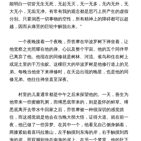
能明白一切皆无生无死，无起无灭，无一无多，无内无外，无
大无小，无垢无净。有常有我的观念都是思巧上所产生的虚假
分别。只要洞悉一切事物的空性，所有精神上的障碍都可以超
越，因而从痛苦的巨轮中解脱出来。”
一个夜晚接着一个夜晚，乔答摩在毕波罗树下禅坐着，让
他觉察之光照耀在他的身、心以及整个宇宙。他的五个同伴早
已离弃了他。他现在的同修就是树林、河流、雀鸟和住在树上
或泥土里的千万虫蚁。这棵巨大的毕波罗树是他修行道上的兄
弟。每晚当他坐下来禅修时，在天边出现的晚星，也是他的同
修兄弟。他往往禅坐直至深夜。
村里的儿童通常都是中午之后来探望他的。一天，善生为
他带来一些蜜糖乳粥，而缚悉底带来的，则是盈怀的鲜草。缚
悉底离开去带水牛回家之后，乔答摩被一种很深切的感觉抓
住，而这感觉就是他会在当晚大彻大悟，证得大道。就在前一
夜，他已做了一些异梦。在其中一个，他看见自己侧身躺着，
两膝紧贴着喜玛拉雅山，左手触摸到东海的岸，右手触摸到西
海的岸，而双脚则放在南海的岸上。在另一个梦里，他的肚下