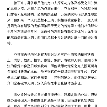
接下来，乔答摩用他的定力去探察与身体及感受之川并流
的思想之流。思想之流的点滴在出生、存在和死亡的过程中彼
此交溶和互相影响。如果思想正确，万象的实相很容易显现出
来；但如果一个人的思想不正确，实相就被蒙蔽着。一般人就
是因为存有错误的见解而被困于无穷的苦海里：他们相信那些
无常的东西是恒常的；无自性的东西是有独立本体的；无生灭
的东西是有生灭的；而他们又把不可分割的分成不同的部分看
待。
乔答摩再把他的洞察力照射到所有产生痛苦的精神状态
上：恐惧、愤怒、憎恨、傲慢、嫉妒、贪欲和无明。他细心专
注的察觉力像烈日般燃烧着，而他就用此觉察之光去照亮所有
负面精神状态的本体。他见到它们全都是因无明而生起。它们
是正念的相反。它们是黑暗——光明的缺乏。他体悟到解脱之
窍门是要破除无明，深入实相之中去直接体验亲证。
悉达多过去曾尽量寻求摆脱恐惧、怒和贪欲的办法。但这
些办法都因为只是试图压抑感受和情绪，因而没有真实的效
果。现在，悉达多明白到它们的起因都是由于无明，因此一旦