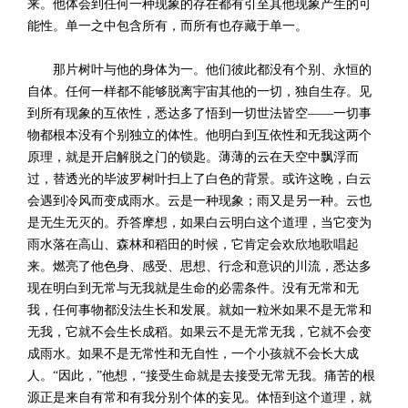
来。他体会到任何一种现象的存在都有引至其他现象产生的可
能性。单一之中包含所有，而所有也存藏于单一。
那片树叶与他的身体为一。他们彼此都没有个别、永恒的
自体。任何一样都不能够脱离宇宙其他的一切，独自生存。见
到所有现象的互依性，悉达多了悟到一切世法皆空——一切事
物都根本没有个别独立的体性。他明白到互依性和无我这两个
原理，就是开启解脱之门的锁匙。薄薄的云在天空中飘浮而
过，替透光的毕波罗树叶扫上了白色的背景。或许这晚，白云
会遇到冷风而变成雨水。云是一种现象；雨又是另一种。云也
是无生无灭的。乔答摩想，如果白云明白这个道理，当它变为
雨水落在高山、森林和稻田的时候，它肯定会欢欣地歌唱起
来。燃亮了他色身、感受、思想、行念和意识的川流，悉达多
现在明白到无常与无我就是生命的必需条件。没有无常和无
我，任何事物都没法生长和发展。就如一粒米如果不是无常和
无我，它就不会生长成稻。如果云不是无常无我，它就不会变
成雨水。如果不是无常性和无自性，一个小孩就不会长大成
人。“因此，”他想，“接受生命就是去接受无常无我。痛苦的根
源正是来自有常和有我分别个体的妄见。体悟到这个道理，就