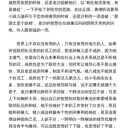
难胜而发愁的时候，还是老沙提醒他们，以"相生相克拿他，有
甚难处"，一下开拓了孙悟空的思路。在比丘国，唐僧听说要用
小孩儿做药引子悲伤得痛哭的时候，还是沙和尚一语道破："那
国丈是个妖精"。老沙的智慧往往就像沉闷的阴雨天突然的闪
电，叫人眼前猛的一亮。
世界上不存在没有用的人，只有没有用对地方的人。如果
评选取经队伍里的好员工的话，那选孙猴儿是不成的，因为他
太傲气，仗着自己有点本事和在社会上有点关系就总是不听领
导的话，虽然也是为了取经大业，但经常让领导心里不那么痛
快，而且老是戏弄同事，制造不和谐气氛。猪八戒也不能算是
个好员工，虽然也干了一些脏活儿累活儿，但小毛病实在太
多，贪吃贪睡不说，还总给领导瞎马骑，说不定哪天就捅个大
娄子。老沙渊博沉静而不求回报，宁静淡泊却坚忍不拔，甘居
人下却胸怀大局，他以自己的智慧和对取经事业的挚爱维系着
取经队伍的和睦。他不但做好了本职工作管好了白龙马，而且
能和孙猴儿、猪八戒这样极有个性的同事和睦相处，甚至连唐
僧这种固执己见，人妖不分，一阵明白一阵糊涂的领导也服侍
得没有半句微词。可以说既管理好了下级，也管理好了平级，