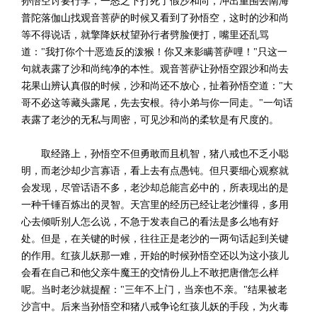
孙悟空讨要行李，一怒之下打死了假沙和尚，冲出重围去南海
普陀落伽山找观音菩萨的时候又看到了孙悟空，这时的沙和尚
等不得说话，就擎降妖杖望孙行者劈脸便打，嘴里还乱骂
道："我打你个十恶造反的泼猴！你又来影瞒菩萨哩！"只这一
句就表露了沙和尚纯净的本性。观音菩萨让孙悟空跟沙和尚去
花果山辨认真假的时候，沙和尚还不放心，扯着孙悟空道："大
哥不必这等藏头露尾，先去安根。待小弟与你一同走。"一句话
表露了老沙的无私与周密，可见沙和尚的柔软是有尺度的。
取经路上，孙悟空不但勇敢而且机智，猪八戒也不乏小聪
明，而老沙却少言寡语，看上去有点愚钝。但只要细心观察就
会发现，尽管话语不多，老沙却总能言必中的，所表现出的是
一种千锤百炼出的灵智。天宫里的经历已经让老沙懂得，多用
心去倾听别人怎么说，不急于发表自己的看法是多么地有好
处。但是，在关键的时候，往往正是老沙的一两句话起到关键
的作用。红孩儿妖那一难，开始的时候孙悟空还以为这小孩儿
会看在自己和他父亲牛魔王的交情份儿上不敢把唐僧怎么样
呢。当时老沙就提醒："三年不上门，当亲也不亲。"结果被老
沙言中。后来当孙悟空和猪八戒争论红孩儿妖的手段，为火毒