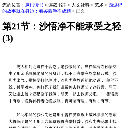
您的位置：
腾讯读书
> 连载书库 > 人文社科 > 艺术 >
西游记
的故事就在身边：看罢西游不成精
> 正文
第21节：沙悟净不能承受之轻
(3)
与人相处之道在于容忍，老沙做到了。当在镇海寺孙悟空
中了那金毛白鼻老鼠的分身计，找不回唐僧竟然拿猪八戒、沙
和尚出气，举棒要打他俩时，沙和尚竟然近前跪劝道："单丝不
线，孤掌难鸣。你打死了我们谁帮你去救师父？这行囊、马匹
又让谁去管？还是饶了我俩，明天一起去救师父吧。"一番话柔
中有刚，说得孙行者心悦诚服，真可谓有理，有利，有节。
如此柔弱的沙和尚还是那个曾在灵宵殿上威风凛凛的卷帘
大将吗？是的！那回六耳猕猴将唐僧打昏，沙和尚去花果山找