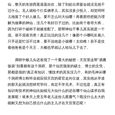
仙，整天的东游西逛逍遥自在，除了到处出席宴会就没见他干
过什么。见人就给个仨瓜俩枣儿，其实没多少投入，却笑呵呵
儿地落了个好人缘儿。要不怎么叫大仙哪！再看那些把能力理
解为做事的神仙，没几个有好日子过的。比如有个卷帘大将，
因为打碎个破杯子就被发配了。那帮神仙干事儿其实就是一个
混。谁不混谁另类！真正玩活的没几个！像那个小哪吒长着八
只手还是忙活不过来，要不说他是小孩哪！太幼稚！若不是仗
着他爸爸是个天王，大概也早就让人给玩儿下去了。
调研中猴儿头还发现了一个重大的秘密：天宫里这帮"酒囊
饭袋"别看都有这个洞府、那个仙宫颁发的硕士、博士的文凭，
那都是假的!真正有知识，懂技术的其实没几个。有的毛神从哪
个洞府博士刚毕业就应招天宫的星官走向仕途，其实他从学道
的那天起就没想研究学问，肯定不学无术。不过也是，真正有
知识有技术的神仙比如镇元大仙什么的还在哪个仙山谋求自我
发展呢！谁来天上受玉帝老儿这份儿窝囊气？既没什么太大的
能耐又想为自己捞点什么的主儿才在天宫里忍呢！