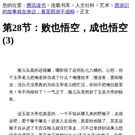
您的位置：
腾讯读书
> 连载书库 > 人文社科 > 艺术 >
西游记
的故事就在身边：看罢西游不成精
> 正文
第28节：败也悟空，成也悟空
(3)
猴儿头真的还很嫩，哪听得了这些乱七八糟的。心想：你
个玉帝老儿把俺老孙当成了什么？俺懂技术，懂业务，爱岗敬
业，没白天没黑夜的为你玉帝老儿瞎忙活，你却不把俺往眼里
夹！爷不伺候你了！一气之下，猴儿头竟然炒了玉皇大帝的鱿
鱼。
这玉皇大帝也真是的，一个不知从哪儿来的野猴子，走就
走吧，爱干嘛干嘛去！还派人去追他，真是给他脸了。其实这
猴子自从进了天宫压根儿就没打算走，只不过拿辞职说事儿想