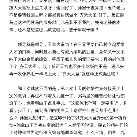
提高待遇罢了。要不然干嘛树起什么"齐天大圣"的旗子，非要
跟人天宫扯上点关系呀！这回好了，孙猴子盘算道：玉帝老儿
不是要请我回去吗？那就真封我做个"齐天大圣"好了。反正御
马监这种伺候马的服务部门儿是装不下我的。凭俺老孙的本
事，还不是想去哪儿就去哪儿，想干嘛就干嘛？
领导就是领导，玉皇大帝为了在三界里给自己树立起爱惜
人才的口碑，同时显示自己有藏污纳垢的肚量，竟然又一次采
纳了太白金星的建议，答应了猴儿头的无理要求，真的封他做
了个"齐天大圣"。哎！反正天宫也不多个吃饭的不是。猴儿头
再一次像鸡毛一样飞上天，"齐天大圣"就这样正式诞生啦！
和上次截然不同的是，第二次上天的孙悟空充分接受了上
次的教训，再也不闷着头儿傻干了。弼马温的痛苦经历让他伤
透了心，也看明白了点儿事儿。"这回俺老孙可一定要多听，多
看，少干了。俺到底明白明白天上这帮神仙整天都干点儿什
么？"孙猴儿想到了，便立即开始了以齐天大圣身份的第一项行
动--他拿出了当初在南瞻部洲向人类学习说话、穿衣的精神开始
了对神仙世界进行深入细致地调查研究。什么三清、四帝、九