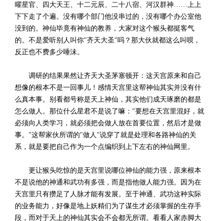
曜星官、四大天王、十二元辰、二十八宿、河汉群神……上上
下下走了个遍。没有哪个部门他没串过的，没有哪个办公室他
没到的。神仙毕竟有神仙的教养，大家对这个猴头都挺客气
的。不是爱听别人叫你"齐天大圣"吗？那大伙就都这么叫呗，
反正也不费多少唾沫。
调研的结果果然让齐天大圣茅塞顿开：这天宫原来和自己
想像的根本不是一回事儿！感情天宫里这帮神仙其实并没有什
么真本事。别看都号称是天上神仙，其实他们成天琢磨的都是
怎么做人。那位什么星君不是说了嘛："要想在天宫里混好，就
必须向人类学习，就必须把会做人放在首要位置，然后才是做
事。"这帮家伙所谓的"做人"说穿了就是处理和各路神仙的关
系，就是要把自己作为一个点编织到上下左右的神仙网里。
更让猴头吃惊的是天宫里说哪位神仙的能力强，原来根本
不是说他的神通和武功有多强，而是指他做人能力强。因为在
天宫里只有攒足了人脉才能有发展。至于神通、武功这种实际
的业务能力，好像是地上妖精们为了谋生才必须掌握的生存手
段，而对于天上的神仙其实会不会都无所谓。看看人家赤脚大