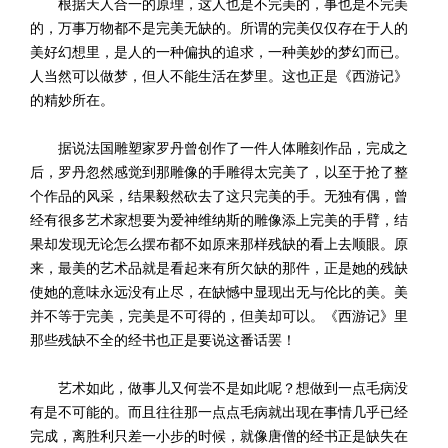
根据天人合一的原理，这人也是不完美的，事也是不完美
的，万事万物都不是完美无缺的。所谓的完美仅仅存在于人的
美好幻想里，是人的一种偏执的追求，一种美妙的梦幻而已。
人当然可以做梦，但人不能生活在梦里。这也正是《西游记》
的精妙所在。
据说法国雕塑家罗丹曾创作了一件人体雕刻作品，完成之
后，罗丹忽然感觉到那雕像的手雕得太完美了，以至于抢了整
个作品的风采，结果毅然砍去了这只完美的手。无独有偶，曾
经有很多艺术家想要为爱神维纳斯的雕像添上完美的手臂，结
果却发现无论怎么摆布都不如原来那样残缺的看上去顺眼。原
来，最美的艺术品就是看起来有所欠缺的那件，正是她的残缺
使她的意味永远没有止尽，在缺憾中显现出无与伦比的美。美
并不等于完美，完美是不可得的，但美却可以。《西游记》里
那些残缺不全的经书也正是要说这番话罢！
艺术如此，做事儿又何尝不是如此呢？想做到一点毛病没
有是不可能的。而且往往那一点点毛病就出现在事情几乎已经
完成，离胜利只差一小步的时候，就像唐僧的经书正是缺失在