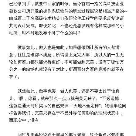
已经拿到手，就要带回家的时候。当今首屈一指的高科技企业
微软公司所开发的操作系统软件的研发过程据说是相当严格的--
由成百上千名高级技术精英们依照软件工程学的要求反复论证
共同设计完成。即便如此，不也还是总发现有这样或那样的小
毛病，时不时地发布个补丁什么的吗？
做事如此，做人也是如此，如果想做到让所有的人都满
意，往往是谁都不满意，所谓世上无完人嘛！所以人的一生无
论如何努力都只能求得更好，不可能做到完美，没有了哪怕万
分之一的缺憾也就没有了对比，所谓百分之百的完美也就不存
在了。
既然如此，做事也罢，做人也罢，还是不要太过于较真
儿。"哎，你看，就差那么一点点就完美无缺了。"不必遗憾，
这就是通天河所揭示的自然规律--"天地不全定律"。物理学也同
样告诉我们，完美只存在于不受外界任何影响的理想状态中，
而现实中，没有！
回过头来再说说通天河里的那只老鼋，这个角色尽管不那