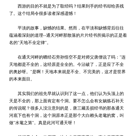
西游的目的不就是为了取经吗？结果到手的经书却给弄残
了。这个结局令很多读者深感遗憾！
平淡的故事，缺憾的结果。然而，在平淡和缺憾背后往往
蕴涵着深刻的道理--通天河畔那散落的片片经书所揭示的正是着
名的"天地不全定律"。
在通天河畔的晒经石旁孙悟空不是对师父唐僧说了吗："连
天地都是不全的，这经原是全全的。今沾破了，正是应了不全
的奥妙呀。"是啊！天地本来就是不全、不完美的，这才是世界
的本来面目。
其实我们的祖先早就认识到了这一点，他们认为头顶上的
天是不全的，那上面肯定有个洞。要不怎么会有女娲炼石补天
的传说呢？很多人没注意到的是，唐三藏丢损经书的那条通天
河底下也有个洞，这个洞原本正是那个大白赖头老鼋的窝，叫
做"水鼋之第"。真是此河可通天呀！