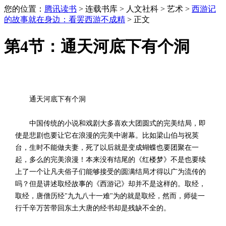
您的位置：
腾讯读书
> 连载书库 > 人文社科 > 艺术 >
西游记
的故事就在身边：看罢西游不成精
> 正文
第4节：通天河底下有个洞
通天河底下有个洞
中国传统的小说和戏剧大多喜欢大团圆式的完美结局，即
使是悲剧也要让它在浪漫的完美中谢幕。比如梁山伯与祝英
台，生时不能做夫妻，死了以后就是变成蝴蝶也要团聚在一
起，多么的完美浪漫！本来没有结尾的《红楼梦》不是也要续
上了一个让凡夫俗子们能够接受的圆满结局才得以广为流传的
吗？但是讲述取经故事的《西游记》却并不是这样的。取经，
取经，唐僧历经"九九八十一难"为的就是取经，然而，师徒一
行千辛万苦带回东土大唐的经书却是残缺不全的。