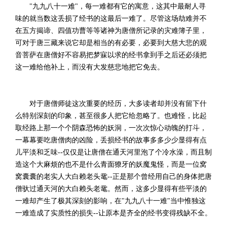
"九九八十一难"，每一难都有它的寓意，这其中最耐人寻
味的就当数这丢损了经书的这最后一难了。尽管这场劫难并不
在五方揭谛、四值功曹等等诸神为唐僧所记录的灾难簿子里，
可对于唐三藏来说它却是相当的有必要，必要到大慈大悲的观
音菩萨在唐僧好不容易把梦寐以求的经书拿到手之后还必须把
这一难给他补上，而没有大发慈悲地把它免去。
对于唐僧师徒这次重要的经历，大多读者却并没有留下什
么特别深刻的印象，甚至很多人把它给忽略了。也难怪，比起
取经路上那一个个阴森恐怖的妖洞，一次次惊心动魄的打斗，
一幕幕要吃唐僧肉的凶险，丢损经书的故事多多少少显得有点
儿平淡和乏味--仅仅是让唐僧在通天河里泡了个冷水澡，而且制
造这个大麻烦的也不是什么青面獠牙的妖魔鬼怪，而是一位窝
窝囊囊的老实人大白赖老头鼋--正是那个曾经用自己的身体把唐
僧驮过通天河的大白赖头老鼋。然而，这多少显得有些平淡的
一难却产生了极其深刻的影响，在"九九八十一难"当中惟独这
一难造成了实质性的损失--让原本是齐全的经书变得残缺不全。