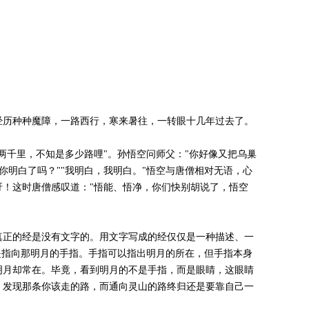
历种种魔障，一路西行，寒来暑往，一转眼十几年过去了。
千里，不知是多少路哩"。孙悟空问师父："你好像又把乌巢
你明白了吗？""我明白，我明白。"悟空与唐僧相对无语，心
！这时唐僧感叹道："悟能、悟净，你们快别胡说了，悟空
正的经是没有文字的。用文字写成的经仅仅是一种描述、一
是指向那明月的手指。手指可以指出明月的所在，但手指本身
明月却常在。毕竟，看到明月的不是手指，而是眼睛，这眼睛
，发现那条你该走的路，而通向灵山的路终归还是要靠自己一