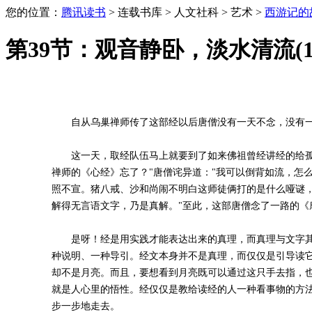
您的位置：
腾讯读书
> 连载书库 > 人文社科 > 艺术 >
西游记的
第39节：观音静卧，淡水清流(1
自从乌巢禅师传了这部经以后唐僧没有一天不念，没有一刻
这一天，取经队伍马上就要到了如来佛祖曾经讲经的给孤园
禅师的《心经》忘了？"唐僧诧异道："我可以倒背如流，怎么
照不宣。猪八戒、沙和尚闹不明白这师徒俩打的是什么哑谜
解得无言语文字，乃是真解。"至此，这部唐僧念了一路的《
是呀！经是用实践才能表达出来的真理，而真理与文字其实
种说明、一种导引。经文本身并不是真理，而仅仅是引导读它
却不是月亮。而且，要想看到月亮既可以通过这只手去指，
就是人心里的悟性。经仅仅是教给读经的人一种看事物的方
步一步地走去。