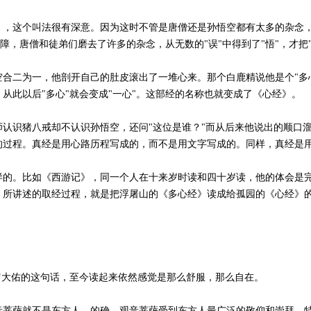
个叫法很有深意。因为这时不管是唐僧还是孙悟空都有太多的杂念，太多
障，唐僧和徒弟们磨去了许多的杂念，从无数的"误"中得到了"悟"，才把"
为一，他剖开自己的肚皮滚出了一堆心来。那个白鹿精说他是个"多心的
从此以后"多心"就会变成"一心"。这部经的名称也就变成了《心经》。
识猪八戒却不认识孙悟空，还问"这位是谁？"而从后来他说出的顺口溜
的过程。真经是用心路历程写成的，而不是用文字写成的。同样，真经是
。比如《西游记》，同一个人在十来岁时读和四十岁读，他的体会是完
所讲述的取经过程，就是把浮屠山的《多心经》读成给孤园的《心经》的
大佑的这句话，至今读起来依然感觉是那么舒服，那么自在。
萨就不是东方人。的确，观音菩萨受到东方人最广泛的敬仰和崇拜，特