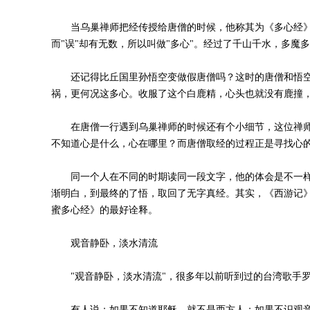
当乌巢禅师把经传授给唐僧的时候，他称其为《多心经》，这
而"误"却有无数，所以叫做"多心"。经过了千山千水，多魔多
还记得比丘国里孙悟空变做假唐僧吗？这时的唐僧和悟空合二
祸，更何况这多心。收服了这个白鹿精，心头也就没有鹿撞，
在唐僧一行遇到乌巢禅师的时候还有个小细节，这位禅师认
不知道心是什么，心在哪里？而唐僧取经的过程正是寻找心
同一个人在不同的时期读同一段文字，他的体会是不一样的
渐明白，到最终的了悟，取回了无字真经。其实，《西游记》
蜜多心经》的最好诠释。
观音静卧，淡水清流
"观音静卧，淡水清流"，很多年以前听到过的台湾歌手罗
有人说：如果不知道耶稣，就不是西方人；如果不识观音菩