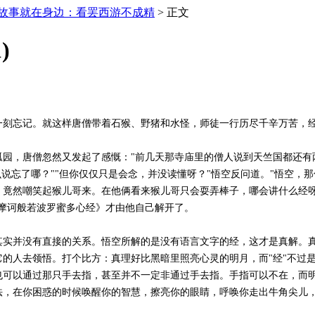
故事就在身边：看罢西游不成精
> 正文
)
忘记。就这样唐僧带着石猴、野猪和水怪，师徒一行历尽千辛万苦，经
，唐僧忽然又发起了感慨："前几天那寺庙里的僧人说到天竺国都还有两
说忘了哪？""但你仅仅只是会念，并没读懂呀？"悟空反问道。"悟空，那
，竟然嘲笑起猴儿哥来。在他俩看来猴儿哥只会耍弄棒子，哪会讲什么经呀
摩诃般若波罗蜜多心经》才由他自己解开了。
并没有直接的关系。悟空所解的是没有语言文字的经，这才是真解。真
的人去领悟。打个比方：真理好比黑暗里照亮心灵的明月，而"经"不过
也可以通过那只手去指，甚至并不一定非通过手去指。手指可以不在，而
法，在你困惑的时候唤醒你的智慧，擦亮你的眼睛，呼唤你走出牛角尖儿