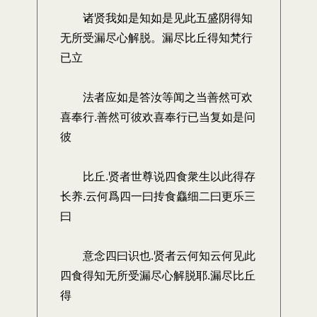
诸贤我如是知如是见此五盛阴得知
无所受漏尽心解脱。漏尽比丘得知梵行
已立
法者应如是答汝等闻之当善然可欢
喜奉行.善然可彼欢喜奉行已当复如是问
彼
比丘.贤者世尊说四食衆生以此得存
长养.云何爲四一曰抟食麤细二曰更乐三
曰
意念四曰识也.贤者云何知云何见此
四食得知无所受漏尽心解脱耶.漏尽比丘
得