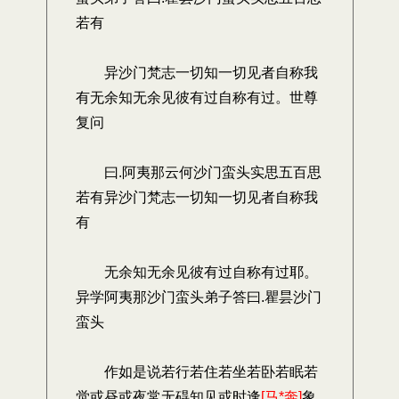
若有
异沙门梵志一切知一切见者自称我
有无余知无余见彼有过自称有过。世尊
复问
曰.阿夷那云何沙门蛮头实思五百思
若有异沙门梵志一切知一切见者自称我
有
无余知无余见彼有过自称有过耶。
异学阿夷那沙门蛮头弟子答曰.瞿昙沙门
蛮头
作如是说若行若住若坐若卧若眠若
觉或昼或夜常无碍知见或时逢
[马*奔]
象