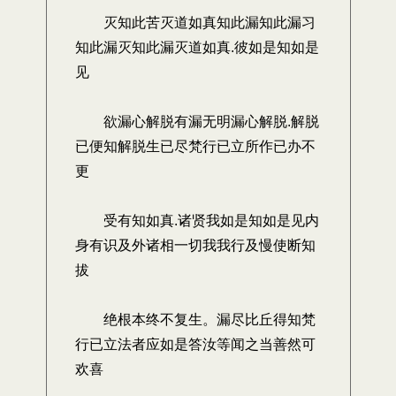
灭知此苦灭道如真知此漏知此漏习
知此漏灭知此漏灭道如真.彼如是知如是
见
欲漏心解脱有漏无明漏心解脱.解脱
已便知解脱生已尽梵行已立所作已办不
更
受有知如真.诸贤我如是知如是见内
身有识及外诸相一切我我行及慢使断知
拔
绝根本终不复生。漏尽比丘得知梵
行已立法者应如是答汝等闻之当善然可
欢喜