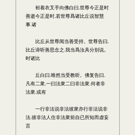
袒着衣叉手向佛白曰.世尊今正是时
善逝今正是时.若世尊爲诸比丘说智慧
事.诸
比丘从世尊闻当善受持。世尊告曰.
比丘谛听善思念之.我当爲汝具分别说。
时诸比
丘白曰.唯然当受教听。佛复告曰.
凡有二衆.一曰法衆二曰非法衆.何者非
法衆.或有
一行非法说非法彼衆亦行非法说非
法.彼非法人住非法衆前自已所知而虚妄
言