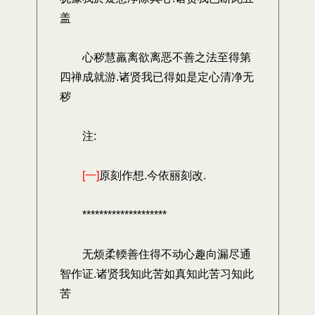
盖
心秽慧羸离欲离恶不善之法至得第
四禅成就游.诸贤我已得如是定心清净无
秽
注:
[一]
原刻作想.今依丽刻改.
********************
无烦柔輭善住得不动心趣向漏尽通
智作证.诸贤我知此苦如真知此苦习知此
苦