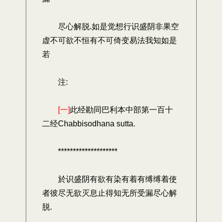
尽心解脱.如是觉想行识盛阴非果空
虚不可欲不恒有不可倚变易法我知如是
若
注:
[一]
此经勘同巴利本中部第一百十
二经Chabbisodhana sutta.
********************
於识盛阴有欲有染有着有缚缚着使
者彼尽无欲灭息止得知无所受漏尽心解
脱.