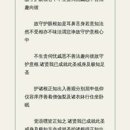
趣向彼
故守护眼根如是耳鼻舌身若意知法
然不受相亦不味法谓忿诤故守护意根心
中
不生贪伺忧戚恶不善法趣向彼故守
护意根.诸贤我已成就此圣戒身及极知足
圣
护诸根正知出入善观分别屈申低仰
仪容庠序善着僧伽梨及诸衣鉢行住坐卧
眠
觉语嘿皆正知之.诸贤我已成就此圣
戒身及极知足亦成就圣护诸根得正知出