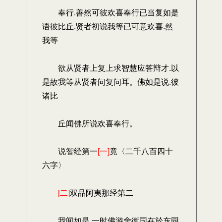
奉行.善然可彼欢喜奉行已当复如是
语彼比丘.贤者初说我等已可意欢喜.然
我等
欲从贤者上复上求智慧应答辩才.以
是故我等从贤者问复问耳。佛如是说.彼
诸比
丘闻佛所说欢喜奉行。
说智经第一
[一]
竟〈二千八百四十
六字〉
[二]
双品阿夷那经第二
我闻如是.一时佛游舍衞国在於东园