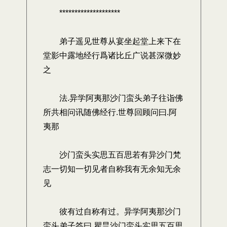
********************
弟子遥见世尊从宴坐起堂上来下在
堂影中露地经行爲诸比丘广说甚深微妙
之
法.异学阿夷那沙门蛮头弟子往诣佛
所共相问讯随佛经行.世尊回顾问曰.阿
夷那
沙门蛮头实思五百思若有异沙门梵
志一切知一切见者自称我有无余知无余
见
彼有过自称有过。异学阿夷那沙门
蛮头弟子答曰.瞿昙沙门蛮头实思五百思