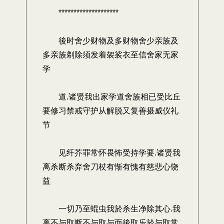
********************
後时舍少财物及多财物舍少亲族及
多亲族剃除须发着袈裟衣至信舍家无家
学
道.诸贤我出家学道舍族相已受比丘
要修习禁戒守护从解脱又复善摄威仪礼
节
见纤芥罪常怀畏怖受持学要.诸贤我
离杀断杀弃舍刀杖有惭有愧有慈悲心饶
益
一切乃至蜫虫我於杀生净除其心.我
离不与取断不与取与而後取乐於与取常