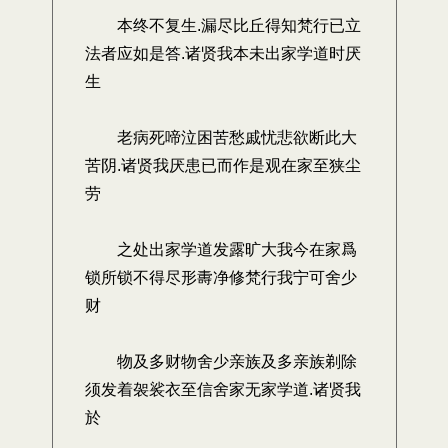
本终不复生.漏尽比丘得知梵行已立
法者应如是答.诸贤我本未出家学道时厌
生
老病死啼泣困苦愁戚忧悲欲断此大
苦阴.诸贤我厌患已而作是观在家至狭尘
劳
之处出家学道发露旷大我今在家爲
锁所锁不得尽形夀净修梵行我宁可舍少
财
物及多财物舍少亲族及多亲族剃除
须发着袈裟衣至信舍家无家学道.诸贤我
於