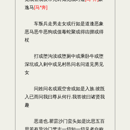
逸马
[马*奔]
车叛兵走男走女或行如是道逢恶象
恶马恶牛恶狗或值毒蛇聚或得凷掷或得
杖
打或堕沟渎或堕厕中或乘卧牛或堕
深坑或入剌中或见村邑问名问道见男见
女
问姓问名或观空舍或如是入族.彼旣
入已而问我曰尊从何行.我答彼曰诸贤我
趣
恶道也.瞿昙沙门蛮头如是比思五百
思若有异沙门梵志一切知一切见者自称