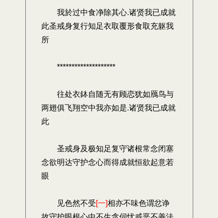
我於过中食净除其心.诸贤我已成就
此圣戒身复行知足衣取覆形食取充躯我
所
********************
往处衣鉢自随无有顾恋犹如鴈鸟与
两翅俱飞翔空中我亦如是.诸贤我已成就
此
圣戒身及极知足复守诸根常念闭塞
念欲明达守护念心而得成就恒欲起意若
眼
见色然不受
[一]
相亦不味色谓忿诤
故守护眼根心中不生贪伺忧戚恶不善法