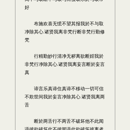
好
布施欢喜无恡不望其报我於不与取
净除其心.诸贤我离非梵行断非梵行勤修
梵
行精勤妙行清净无秽离欲断婬我於
非梵行净除其心.诸贤我离妄言断於妄言
真
谛言乐真谛住真谛不移动一切可信
不欺世间我於妄言净除其心.诸贤我离两
舌
断於两舌行不两舌不破坏他不此闻
语彼欲破坏此不彼闻语此欲破坏彼离者