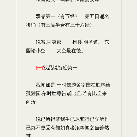
双品第一〈有五经〉 第五日诵名
後诵〈有三品半合有三十六经〉
说智.阿夷那. 拘楼.明圣道. 东
园论小空. 大空最在後。
[一]
双品说智经第一
我闻如是.一时佛游舍衞国在胜林给
孤独园.尔时世尊告诸比丘.若有比丘来
向汝
说已所得智我生已尽梵行已立所作
已办不更受有知如真者汝等闻之当善然
可