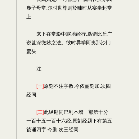
鹿子母堂.尔时世尊则於晡时从宴坐起堂
上
来下在堂影中露地经行.爲诸比丘广
说甚深微妙之法。彼时异学阿夷那沙门
蛮头
注:
[一]
原刻不注字数.今依丽刻加.次四
经同.
[二]
此经勘同巴利本增一部第十分
一百十五一百十六经.原刻经题下有第五
後诵四字.今删.次三经同.