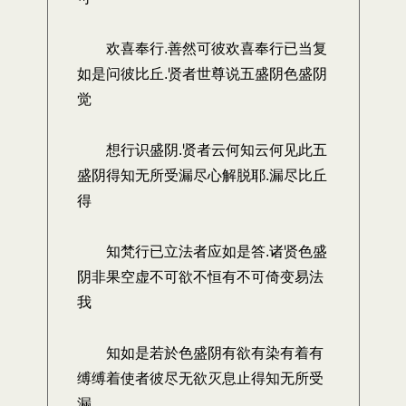
欢喜奉行.善然可彼欢喜奉行已当复
如是问彼比丘.贤者世尊说五盛阴色盛阴
觉
想行识盛阴.贤者云何知云何见此五
盛阴得知无所受漏尽心解脱耶.漏尽比丘
得
知梵行已立法者应如是答.诸贤色盛
阴非果空虚不可欲不恒有不可倚变易法
我
知如是若於色盛阴有欲有染有着有
缚缚着使者彼尽无欲灭息止得知无所受
漏