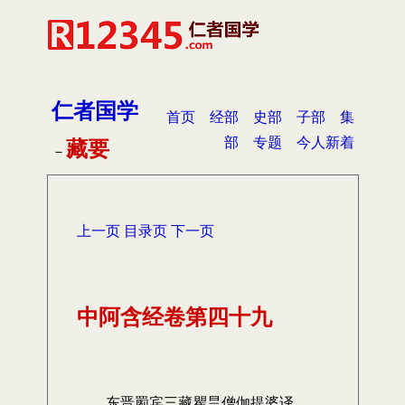
仁者国学
首页
经部
史部
子部
集
部
专题
今人新着
藏要
－
上一页
目录页
下一页
中阿含经卷第四十九
东晋罽宾三藏瞿昙僧伽提婆译