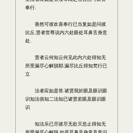
奉行.
善然可彼欢喜奉行已当复如是问彼
比丘.贤者世尊说内六处眼处耳鼻舌身意
处.
贤者云何知云何见此内六处得知无
所受漏尽心解脱耶.漏尽比丘得知梵行已
立
法者应如是答.诸贤我於眼及眼识眼
识知法俱知二法知已诸贤若眼及眼识眼
识
知法乐已尽彼尽无欲灭息止得知无
所受漏尽心解脱.如是耳鼻舌身意及意识