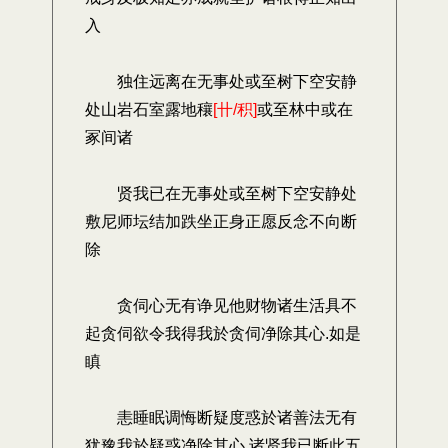
入
独住远离在无事处或至树下空安静
处山岩石室露地穰
[卄/积]
或至林中或在
冢间诸
贤我已在无事处或至树下空安静处
敷尼师坛结加跌坐正身正愿反念不向断
除
贪伺心无有诤见他财物诸生活具不
起贪伺欲令我得我於贪伺净除其心.如是
瞋
恚睡眠调悔断疑度惑於诸善法无有
犹豫我於疑惑净除其心.诸贤我已断此五