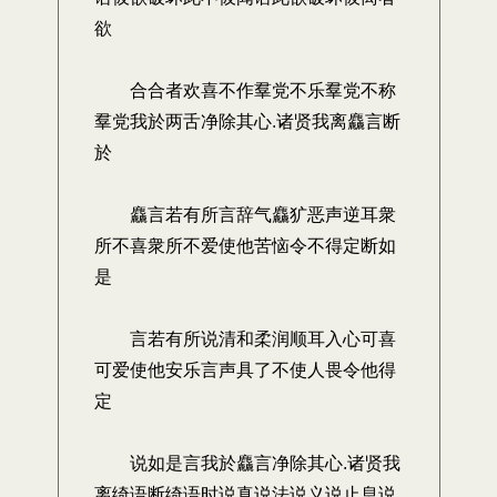
欲
合合者欢喜不作羣党不乐羣党不称
羣党我於两舌净除其心.诸贤我离麤言断
於
麤言若有所言辞气麤犷恶声逆耳衆
所不喜衆所不爱使他苦恼令不得定断如
是
言若有所说清和柔润顺耳入心可喜
可爱使他安乐言声具了不使人畏令他得
定
说如是言我於麤言净除其心.诸贤我
离绮语断绮语时说真说法说义说止息说